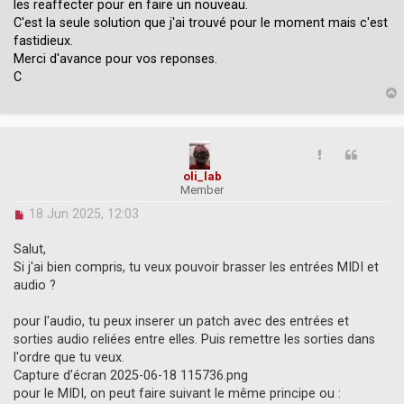
les reaffecter pour en faire un nouveau.
C'est la seule solution que j'ai trouvé pour le moment mais c'est
fastidieux.
Merci d'avance pour vos reponses.
C
p
oli_lab
Member
U
18 Jun 2025, 12:03
n
r
Salut,
e
Si j'ai bien compris, tu veux pouvoir brasser les entrées MIDI et
a
audio ?
d
p
o
pour l'audio, tu peux inserer un patch avec des entrées et
s
sorties audio reliées entre elles. Puis remettre les sorties dans
t
l'ordre que tu veux.
Capture d’écran 2025-06-18 115736.png
pour le MIDI, on peut faire suivant le même principe ou :