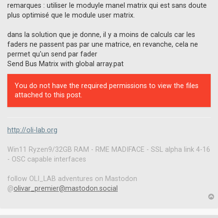
remarques : utiliser le moduyle manel matrix qui est sans doute
plus optimisé que le module user matrix.
dans la solution que je donne, il y a moins de calculs car les
faders ne passent pas par une matrice, en revanche, cela ne
permet qu'un send par fader
Send Bus Matrix with global array.pat
You do not have the required permissions to view the files
attached to this post.
http://oli-lab.org
Win11 Ryzen9/32GB RAM - RME MADIFACE - SSL alpha link 4-16
- OSC capable interfaces
follow OLI_LAB adventures on Mastodon
@
olivar_premier@mastodon.social
p