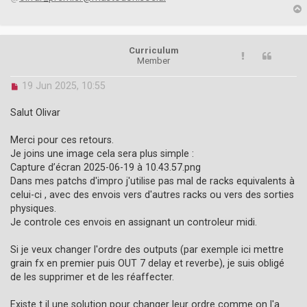
p
Curriculum
Member
U
19 Jun 2025, 10:55
n
r
Salut Olivar
e
a
Merci pour ces retours.
d
Je joins une image cela sera plus simple :
p
o
Capture d’écran 2025-06-19 à 10.43.57.png
s
Dans mes patchs d'impro j'utilise pas mal de racks equivalents à
t
celui-ci , avec des envois vers d'autres racks ou vers des sorties
physiques.
Je controle ces envois en assignant un controleur midi.
Si je veux changer l'ordre des outputs (par exemple ici mettre
grain fx en premier puis OUT 7 delay et reverbe), je suis obligé
de les supprimer et de les réaffecter.
Existe t il une solution pour changer leur ordre comme on l'a