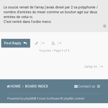
e
a
Le soucis venait de l'array j'avais divisé par 2 sa polyphonie /
d
nombre d'entrées du mixer comme un bouton agit sur deux
p
o
entrées de celui-ci.
s
C'est rentré dans l'ordre merci.
t
p
Post Reply
16 posts • Page
1
of
1
Jump to
HOME
BOARD INDEX
Contact us
Powered by
phpBB
® Forum Software © phpBB Limited