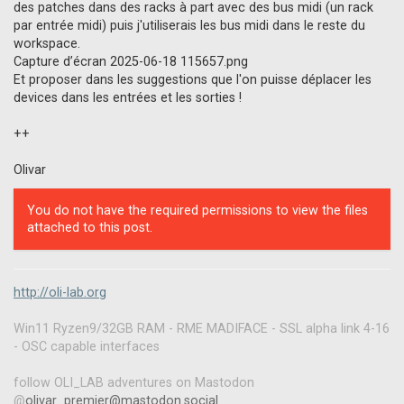
des patches dans des racks à part avec des bus midi (un rack
par entrée midi) puis j'utiliserais les bus midi dans le reste du
workspace.
Capture d’écran 2025-06-18 115657.png
Et proposer dans les suggestions que l'on puisse déplacer les
devices dans les entrées et les sorties !
++
Olivar
You do not have the required permissions to view the files
attached to this post.
http://oli-lab.org
Win11 Ryzen9/32GB RAM - RME MADIFACE - SSL alpha link 4-16
- OSC capable interfaces
follow OLI_LAB adventures on Mastodon
@
olivar_premier@mastodon.social