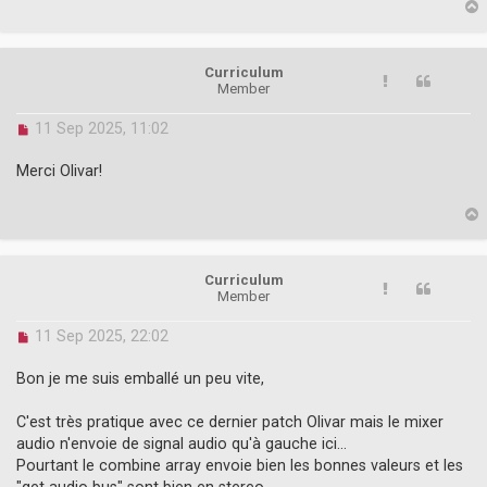
p
Curriculum
Member
U
11 Sep 2025, 11:02
n
r
Merci Olivar!
e
a
d
p
p
o
s
Curriculum
t
Member
U
11 Sep 2025, 22:02
n
r
Bon je me suis emballé un peu vite,
e
a
C'est très pratique avec ce dernier patch Olivar mais le mixer
d
audio n'envoie de signal audio qu'à gauche ici...
p
o
Pourtant le combine array envoie bien les bonnes valeurs et les
s