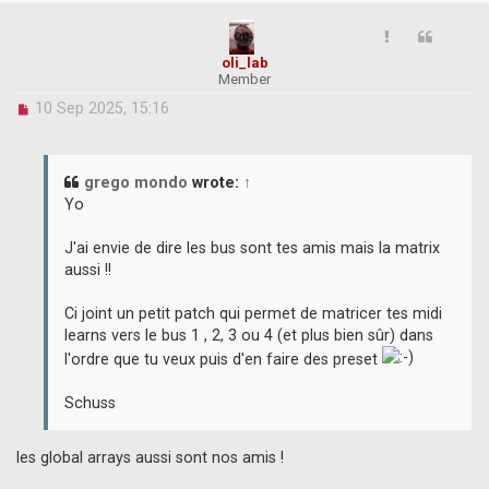
oli_lab
Member
U
10 Sep 2025, 15:16
n
r
e
a
grego mondo
wrote:
↑
d
Yo
p
o
J'ai envie de dire les bus sont tes amis mais la matrix
s
aussi !!
t
Ci joint un petit patch qui permet de matricer tes midi
learns vers le bus 1 , 2, 3 ou 4 (et plus bien sûr) dans
l'ordre que tu veux puis d'en faire des preset
Schuss
les global arrays aussi sont nos amis !