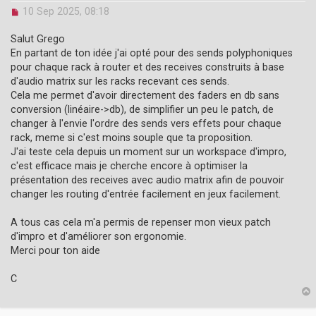
U
10 Sep 2025, 08:18
n
r
Salut Grego
e
En partant de ton idée j'ai opté pour des sends polyphoniques
a
pour chaque rack à router et des receives construits à base
d
d'audio matrix sur les racks recevant ces sends.
p
o
Cela me permet d'avoir directement des faders en db sans
s
conversion (linéaire->db), de simplifier un peu le patch, de
t
changer à l'envie l'ordre des sends vers effets pour chaque
rack, meme si c'est moins souple que ta proposition.
J'ai teste cela depuis un moment sur un workspace d'impro,
c'est efficace mais je cherche encore à optimiser la
présentation des receives avec audio matrix afin de pouvoir
changer les routing d'entrée facilement en jeux facilement.
A tous cas cela m'a permis de repenser mon vieux patch
d'impro et d'améliorer son ergonomie.
Merci pour ton aide
C
p