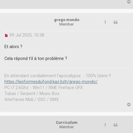
p
o
p
s
t
grego mondo
Member
U
09 Jul 2025, 10:38
n
r
Et alors ?
e
a
Cela répond t'il à ton problème ?
d
p
o
s
En attendant cordialement l'apocalypse ... 100% Usine !!
t
https://lesformesdufond.kaz.bzh/grego-mondo/
PC i7 2.6Ghz - Win11 / RME Fireface UFX
Tubas / Serpent / Music Box
Interfaces Midi / OSC / DMX
p
Curriculum
Member