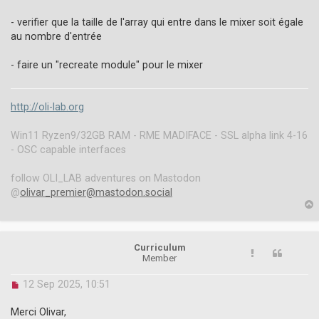
n
r
- verifier que la taille de l'array qui entre dans le mixer soit égale
e
au nombre d'entrée
a
d
- faire un "recreate module" pour le mixer
p
o
s
t
http://oli-lab.org
Win11 Ryzen9/32GB RAM - RME MADIFACE - SSL alpha link 4-16
- OSC capable interfaces
follow OLI_LAB adventures on Mastodon
@
olivar_premier@mastodon.social
p
Curriculum
Member
U
12 Sep 2025, 10:51
n
r
Merci Olivar,