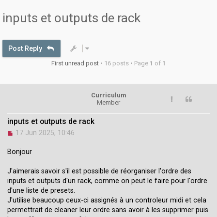
inputs et outputs de rack
Post Reply
First unread post
• 16 posts • Page
1
of
1
Curriculum
Member
inputs et outputs de rack
U
17 Jun 2025, 10:46
n
r
Bonjour
e
a
J'aimerais savoir s'il est possible de réorganiser l'ordre des
d
inputs et outputs d'un rack, comme on peut le faire pour l'ordre
p
o
d'une liste de presets.
s
J'utilise beaucoup ceux-ci assignés à un controleur midi et cela
t
permettrait de cleaner leur ordre sans avoir à les supprimer puis