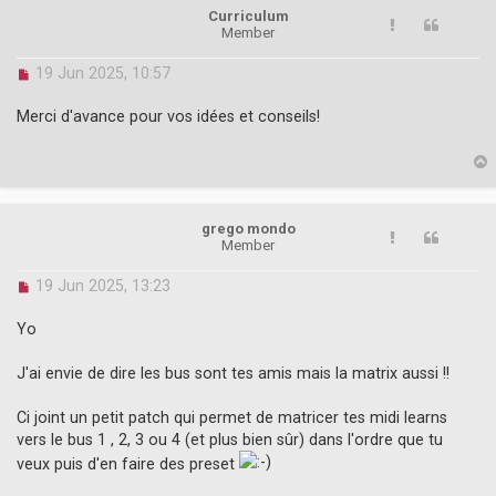
Curriculum
Member
U
19 Jun 2025, 10:57
n
r
Merci d'avance pour vos idées et conseils!
e
a
d
p
p
o
s
grego mondo
t
Member
U
19 Jun 2025, 13:23
n
r
Yo
e
a
J'ai envie de dire les bus sont tes amis mais la matrix aussi !!
d
p
o
Ci joint un petit patch qui permet de matricer tes midi learns
s
vers le bus 1 , 2, 3 ou 4 (et plus bien sûr) dans l'ordre que tu
t
veux puis d'en faire des preset