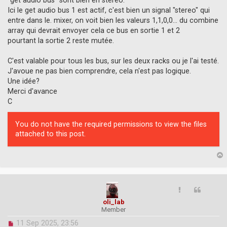
"get audio bus" sont bien en stereo.
t
Ici le get audio bus 1 est actif, c'est bien un signal "stereo" qui
entre dans le. mixer, on voit bien les valeurs 1,1,0,0... du combine
array qui devrait envoyer cela ce bus en sortie 1 et 2
pourtant la sortie 2 reste mutée.
C'est valable pour tous les bus, sur les deux racks ou je l'ai testé.
J'avoue ne pas bien comprendre, cela n'est pas logique.
Une idée?
Merci d'avance
C
You do not have the required permissions to view the files
attached to this post.
p
oli_lab
Member
U
11 Sep 2025, 23:56