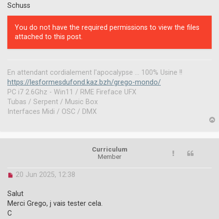
Schuss
You do not have the required permissions to view the files
attached to this post.
En attendant cordialement l'apocalypse ... 100% Usine !!
https://lesformesdufond.kaz.bzh/grego-mondo/
PC i7 2.6Ghz - Win11 / RME Fireface UFX
Tubas / Serpent / Music Box
Interfaces Midi / OSC / DMX
p
Curriculum
Member
U
20 Jun 2025, 12:38
n
r
Salut
e
Merci Grego, j vais tester cela.
a
C
d