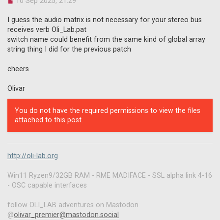
U
10 Sep 2025, 21:29
n
r
I guess the audio matrix is not necessary for your stereo bus
e
receives verb Oli_Lab.pat
a
switch name could benefit from the same kind of global array
d
string thing I did for the previous patch
p
o
s
cheers
t
Olivar
You do not have the required permissions to view the files
attached to this post.
http://oli-lab.org
Win11 Ryzen9/32GB RAM - RME MADIFACE - SSL alpha link 4-16
- OSC capable interfaces
follow OLI_LAB adventures on Mastodon
@
olivar_premier@mastodon.social