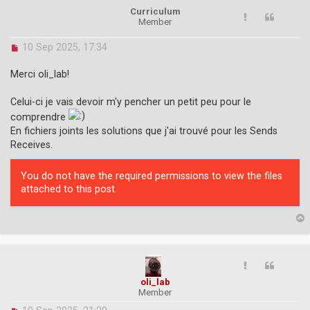
Curriculum
Member
U
10 Sep 2025, 17:34
n
r
Merci oli_lab!
e
a
Celui-ci je vais devoir m'y pencher un petit peu pour le
d
comprendre
p
o
En fichiers joints les solutions que j'ai trouvé pour les Sends
s
Receives.
t
You do not have the required permissions to view the files
attached to this post.
p
oli_lab
Member