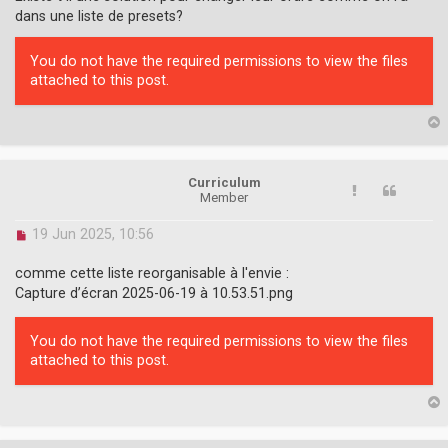
dans une liste de presets?
You do not have the required permissions to view the files
attached to this post.
p
Curriculum
Member
U
19 Jun 2025, 10:56
n
r
comme cette liste reorganisable à l'envie :
e
Capture d’écran 2025-06-19 à 10.53.51.png
a
d
p
You do not have the required permissions to view the files
o
attached to this post.
s
t
p