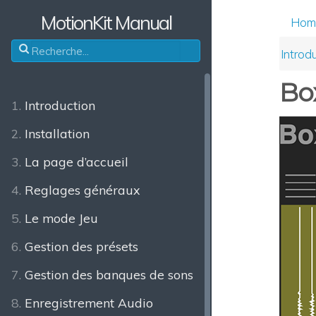
MotionKit Manual
Hom
Introd
Bo
1.
Introduction
2.
Installation
3.
La page d’accueil
4.
Reglages généraux
5.
Le mode Jeu
6.
Gestion des présets
7.
Gestion des banques de sons
8.
Enregistrement Audio