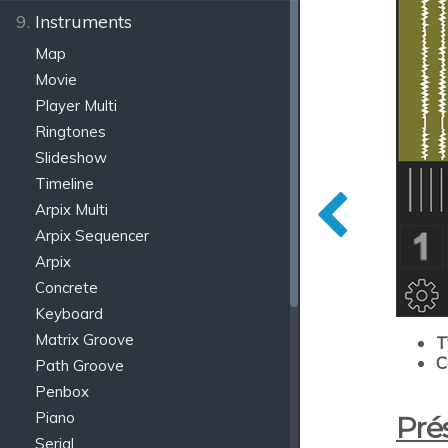
9.
Instruments
Map
Movie
Player Multi
Ringtones
Slideshow
Timeline
Arpix Multi
Arpix Sequencer
Arpix
Concrete
Keyboard
Matrix Groove
T
C
Path Groove
Penbox
Piano
Pré
Serial