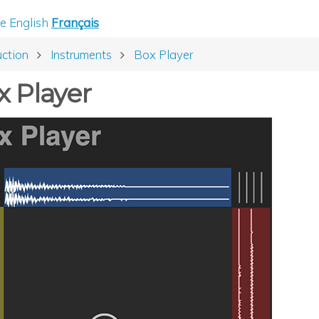
e
English
Français
uction
Instruments
Box Player
x Player