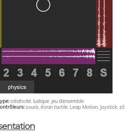
ype:
créativité, ludique, jeu d’ensemble.
ontrôleurs:
souris, écran tactile, Leap Motion, Joystick, zil.
sentation